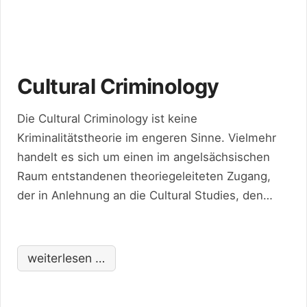
Cultural Criminology
Die Cultural Criminology ist keine
Kriminalitätstheorie im engeren Sinne. Vielmehr
handelt es sich um einen im angelsächsischen
Raum entstandenen theoriegeleiteten Zugang,
der in Anlehnung an die Cultural Studies, den
Poststrukturalismus und kritische
Kriminalitätstheorien Devianz und
Kriminalitätskontrolle als symbolvermittelte,
weiterlesen …
interaktive und kulturell aufgeladene Prozesse
begreift. Programmatisch zusammengeführt