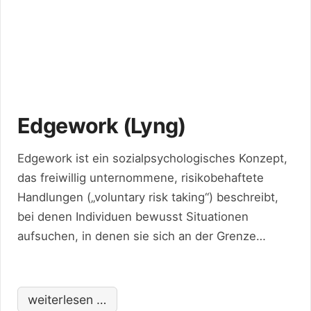
Edgework (Lyng)
Edgework ist ein sozialpsychologisches Konzept,
das freiwillig unternommene, risikobehaftete
Handlungen („voluntary risk taking“) beschreibt,
bei denen Individuen bewusst Situationen
aufsuchen, in denen sie sich an der Grenze
zwischen Ordnung und Chaos bewegen. In
diesen Grenzsituationen erleben sie intensive
Formen von Kontrolle, Selbstwirksamkeit und
weiterlesen …