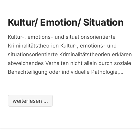
Kultur/ Emotion/ Situation
Kultur-, emotions- und situationsorientierte
Kriminalitätstheorien Kultur-, emotions- und
situationsorientierte Kriminalitätstheorien erklären
abweichendes Verhalten nicht allein durch soziale
Benachteiligung oder individuelle Pathologie,
sondern rücken kulturelle Bedeutungen,
emotionale Erfahrungen und konkrete
Handlungssituationen in den Mittelpunkt.
weiterlesen …
Kriminalität erscheint in diesen Ansätzen als
soziales Handeln im Sinne Max Webers – sinnhaft
auf andere Akteure