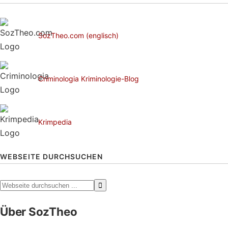
SozTheo.com (englisch)
Criminologia Kriminologie-Blog
Krimpedia
WEBSEITE DURCHSUCHEN
Webseite
durchsuchen
Footer
Über SozTheo
...